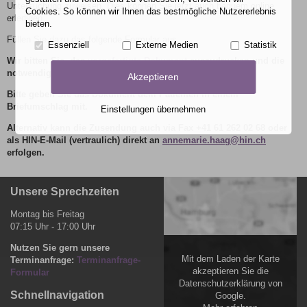
Untersuchung zuweisen. Dies können Sie jetzt auch bequem online
Cookies. So können wir Ihnen das bestmögliche Nutzererlebnis
erledigen.
bieten.
Füllen Sie dazu das folgende Formular aus.
Essenziell
Externe Medien
Statistik
Wir bitten Sie, das
vorgefertigte Dokument
auszudrucken und die
notwendigen Patientendaten einzutragen.
Akzeptieren
Bitte geben Sie das Dokument dem Patienten in einem
Briefumschlag mit.
Einstellungen übernehmen
Alternativ kann die Zusendung auch via Fax +41 61 262 02 68 oder
als HIN-E-Mail (vertraulich) direkt an
annemarie.haag@hin.ch
erfolgen.
Unsere Sprechzeiten
Montag bis Freitag
07:15 Uhr - 17:00 Uhr
Nutzen Sie gern unsere
Mit dem Laden der Karte
Terminanfrage:
Terminanfrage-
akzeptieren Sie die
Formular
Datenschutzerklärung von
Schnellnavigation
Google.