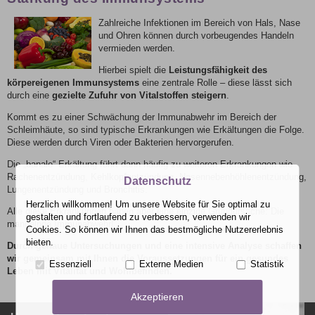
Zahlreiche Infektionen im Bereich von Hals, Nase
und Ohren können durch vorbeugendes Handeln
vermieden werden.
Hierbei spielt die
Leistungsfähigkeit des
körpereigenen Immunsystems
eine zentrale Rolle – diese lässt sich
durch eine
gezielte Zufuhr von Vitalstoffen steigern
.
Kommt es zu einer Schwächung der Immunabwehr im Bereich der
Schleimhäute, so sind typische Erkrankungen wie Erkältungen die Folge.
Diese werden durch Viren oder Bakterien hervorgerufen.
Die „banale“ Erkältung führt dann häufig zu weiteren Erkrankungen wie
Rachenentzündung, Kehlkopfentzündung, Nasennebenhöhlenentzündung,
Datenschutz
Lungenentzündung und Bronchitis.
Herzlich willkommen! Um unsere Website für Sie optimal zu
Alle diese Erkrankungen haben aber eine einzige Grundursache: Die
gestalten und fortlaufend zu verbessern, verwenden wir
mangelnde Immunabwehr!
Cookies. So können wir Ihnen das bestmögliche Nutzererlebnis
bieten.
Durch genaue Untersuchungen und eine intensive Analyse schaffen
wir gemeinsam mit Ihnen die Voraussetzungen für ein gesundes
Essenziell
Externe Medien
Statistik
Leben mit Vitalität und Wohlbefinden.
Akzeptieren