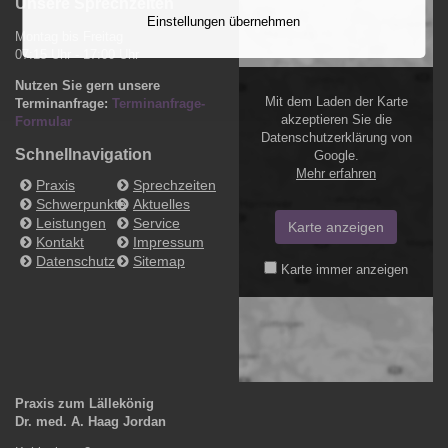
Unsere Sprechzeiten
Einstellungen übernehmen
Montag bis Freitag
07:15 Uhr - 17:00 Uhr
Nutzen Sie gern unsere
Mit dem Laden der Karte
Terminanfrage:
Terminanfrage-
akzeptieren Sie die
Formular
Datenschutzerklärung von
Schnellnavigation
Google.
Mehr erfahren
Praxis
Sprechzeiten
Schwerpunkte
Aktuelles
Leistungen
Service
Karte anzeigen
Kontakt
Impressum
Datenschutz
Sitemap
Karte immer anzeigen
Praxis zum Lällekönig
Dr. med. A. Haag Jordan