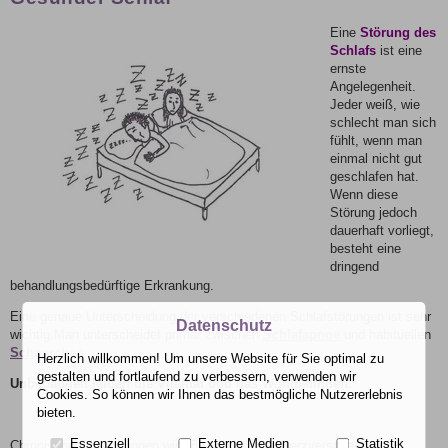
Eine
Störung des
Schlafs
ist eine
ernste
Angelegenheit.
Jeder weiß, wie
schlecht man sich
fühlt, wenn man
einmal nicht gut
geschlafen hat.
Wenn diese
Störung jedoch
dauerhaft vorliegt,
besteht eine
dringend
behandlungsbedürftige Erkrankung.
Eine genaue Unterscheidung der verschiedenen Schlafstörungen ist sehr
Datenschutz
wichtig.Man unterscheidet primär zwischen
Schlafapnoe
und habituellen
Schnarchen
.
Herzlich willkommen! Um unsere Website für Sie optimal zu
gestalten und fortlaufend zu verbessern, verwenden wir
Unbehandelt leiden die Vitalität und das Wohlbefinden.
Cookies. So können wir Ihnen das bestmögliche Nutzererlebnis
bieten.
Essenziell
Externe Medien
Statistik
Chronische Erkrankungen wie Bluthochdruck, Herzversagen oder