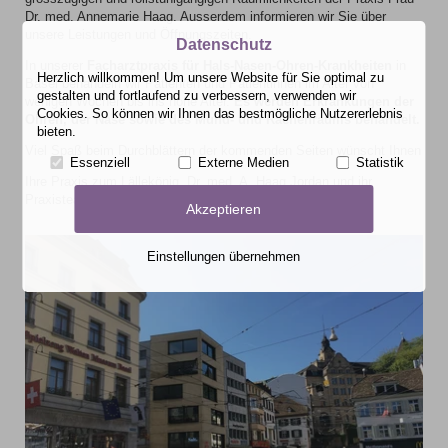
Dr. med. Annemarie Haag. Ausserdem informieren wir Sie über
unsere Leistungen und Öffnungszeiten.
Datenschutz
In unserer
Facharztpraxis für Hals-Nasen-Ohren-Krankheiten
in
Herzlich willkommen! Um unsere Website für Sie optimal zu
Basel behandeln wir Patienten und Patientinnen im Alter von
gestalten und fortlaufend zu verbessern, verwenden wir
wenigen Wochen bis ins hohe Alter.
Es werden Erkrankungen der
Cookies. So können wir Ihnen das bestmögliche Nutzererlebnis
Ohren, der Nase sowie des Mund- und Rachenraums behandelt.
bieten.
Viel Spaß beim Durchblättern der kommenden Seiten wünscht Ihnen
Essenziell
Externe Medien
Statistik
Ihre Praxis zum Lällekönig, Dr. med. A. Haag Jordan und ihr
Praxisteam
Akzeptieren
Einstellungen übernehmen