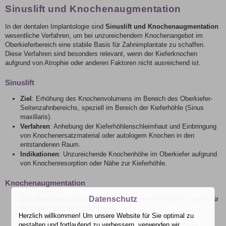
Sinuslift und Knochenaugmentation
In der dentalen Implantologie sind
Sinuslift und Knochenaugmentation
wesentliche Verfahren, um bei unzureichendem Knochenangebot im
Oberkieferbereich eine stabile Basis für Zahnimplantate zu schaffen.
Diese Verfahren sind besonders relevant, wenn der Kieferknochen
aufgrund von Atrophie oder anderen Faktoren nicht ausreichend ist.
Sinuslift
Ziel
: Erhöhung des Knochenvolumens im Bereich des Oberkiefer-
Seitenzahnbereichs, speziell im Bereich der Kieferhöhle (Sinus
maxillaris).
Verfahren
: Anhebung der Kieferhöhlenschleimhaut und Einbringung
von Knochenersatzmaterial oder autologem Knochen in den
entstandenen Raum.
Indikationen
: Unzureichende Knochenhöhe im Oberkiefer aufgrund
von Knochenresorption oder Nähe zur Kieferhöhle.
Knochenaugmentation
Datenschutz
Ziel
: Wiederherstellung des Knochenvolumens an Stellen, wo es für
die Implantation unzureichend ist.
Herzlich willkommen! Um unsere Website für Sie optimal zu
Techniken
: Knochentransplantation, Verwendung von
gestalten und fortlaufend zu verbessern, verwenden wir