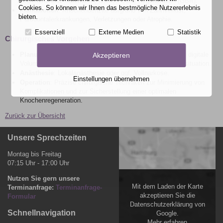
Knochenersatzmaterialien, Guided Bone Regeneration (GBR).
Cookies. So können wir Ihnen das bestmögliche Nutzererlebnis
Indikationen
: Knochendefizite aufgrund von Zahnverlust,
bieten.
Parodontalerkrankungen, Verletzungen oder Atrophie.
Essenziell
Externe Medien
Statistik
Chirurgisches Vorgehen
Planung
: Gründliche Diagnostik mittels Bildgebung, z. B. digitale
Akzeptieren
Volumentomographie (DVT), zur Beurteilung der Knochensituation.
Anästhesie
: Lokalanästhesie oder ggf. Vollnarkose.
Einstellungen übernehmen
Operation
: Präzise chirurgische Techniken zur Minimierung von
Komplikationen und zur Sicherstellung einer optimalen
Knochenregeneration.
Zurück zur Übersicht
Unsere Sprechzeiten
Montag bis Freitag
07:15 Uhr - 17:00 Uhr
Nutzen Sie gern unsere
Mit dem Laden der Karte
Terminanfrage:
Terminanfrage-
akzeptieren Sie die
Formular
Datenschutzerklärung von
Schnellnavigation
Google.
Mehr erfahren