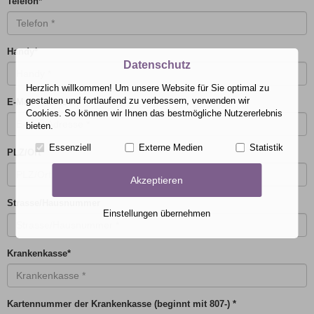
Telefon
*
Handy
*
Datenschutz
Herzlich willkommen! Um unsere Website für Sie optimal zu
gestalten und fortlaufend zu verbessern, verwenden wir
E-Mail Adresse
Cookies. So können wir Ihnen das bestmögliche Nutzererlebnis
bieten.
Essenziell
Externe Medien
Statistik
PLZ/Ort
*
Akzeptieren
Strasse/Hausnummer
Einstellungen übernehmen
Krankenkasse
*
Kartennummer der Krankenkasse (beginnt mit 807-)
*